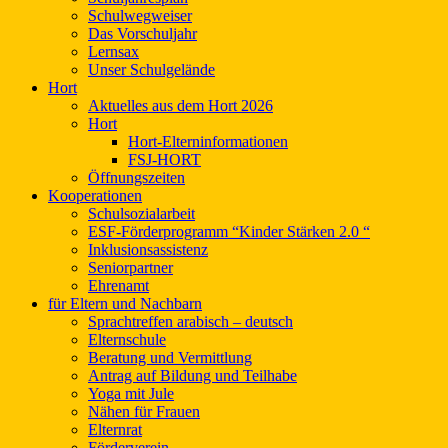
Schulwegweiser
Das Vorschuljahr
Lernsax
Unser Schulgelände
Hort
Aktuelles aus dem Hort 2026
Hort
Hort-Elterninformationen
FSJ-HORT
Öffnungszeiten
Kooperationen
Schulsozialarbeit
ESF-Förderprogramm “Kinder Stärken 2.0 “
Inklusionsassistenz
Seniorpartner
Ehrenamt
für Eltern und Nachbarn
Sprachtreffen arabisch – deutsch
Elternschule
Beratung und Vermittlung
Antrag auf Bildung und Teilhabe
Yoga mit Jule
Nähen für Frauen
Elternrat
Förderverein