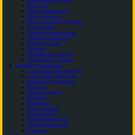
Hausaufgabenwerkstatt
Kreativtreff
Offene Schulbücherei
Offener Sportplatz
Offene Turnhalle am Sonntag
Tauschschrank
Familienspielenachmittage
Pokémon-Gaming-Day
Zuckerfest für alle
Flohmarkt
Fußballturnier im Herbst
Familiendisko im Januar
Virtueller Schulrundgang
Lernwerkstatt Sachunterricht
Lernwerkstatt Mathematik
Deutsch als Zweitsprache
Werkraum
Hortraum Klasse 4
Bibliothek
Kinderküche
Schulsozialarbeit
Hortsozialarbeit
Unterstützungssysteme
Familienschulzentrum
Sekretariat