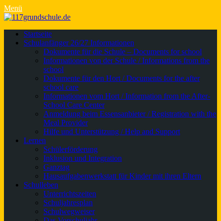
Menü
Primäres
Zum
Startseite
Inhalt
Schulanfänger 26/27 Informationen
Menü
springen
Dokumente für die Schule – Documents for school
Informationen von der Schule / Informations from the
school
Dokumente für den Hort / Documents for the after
school care
Informationen vom Hort / Information from the After-
School Care Center
Anmeldung beim Essensanbieter / Registration with the
Meal Provider
Hilfe und Unterstützung / Help and Support
Lernen
Schülerförderung
Inklusion und Integration
Ganztag
Hausaufgabenwerkstatt für Kinder mit ihren Eltern
Schulleben
Unterrichtszeiten
Schuljahresplan
Schulwegweiser
Das Vorschuljahr