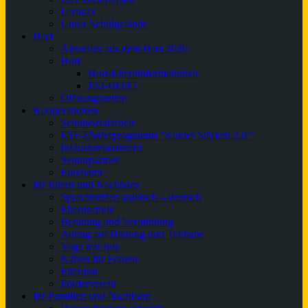
Lernsax
Unser Schulgelände
Hort
Aktuelles aus dem Hort 2026
Hort
Hort-Elterninformationen
FSJ-HORT
Öffnungszeiten
Kooperationen
Schulsozialarbeit
ESF-Förderprogramm “Kinder Stärken 2.0 “
Inklusionsassistenz
Seniorpartner
Ehrenamt
für Eltern und Nachbarn
Sprachtreffen arabisch – deutsch
Elternschule
Beratung und Vermittlung
Antrag auf Bildung und Teilhabe
Yoga mit Jule
Nähen für Frauen
Elternrat
Förderverein
für Familien und Nachbarn