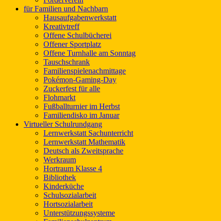
für Familien und Nachbarn
Hausaufgabenwerkstatt
Kreativtreff
Offene Schulbücherei
Offener Sportplatz
Offene Turnhalle am Sonntag
Tauschschrank
Familienspielenachmittage
Pokémon-Gaming-Day
Zuckerfest für alle
Flohmarkt
Fußballturnier im Herbst
Familiendisko im Januar
Virtueller Schulrundgang
Lernwerkstatt Sachunterricht
Lernwerkstatt Mathematik
Deutsch als Zweitsprache
Werkraum
Hortraum Klasse 4
Bibliothek
Kinderküche
Schulsozialarbeit
Hortsozialarbeit
Unterstützungssysteme