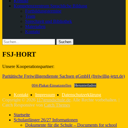
Kontakt
Kompetenzzentrum Sprachliche Bildung
Fortbildungstermine
Team
Sprechzeit und Bibliothek
Materialien
Kontakt
Suchen
Suche
nach:
FSJ-HORT
Unsere Kooperationspartner:
Paritätische Freiwilligendienste Sachsen gGmbH (freiwillig-jetzt.de)
004-Plakat-Einsatzstellen
Herunterladen
Kontakt
Impressum
Datenschutzerklärung
Copyright © 2026
117grundschule.de
. Alle Rechte vorbehalten. |
Catch Responsive von
Catch Themes
Nach
Startseite
oben
Schulanfänger 26/27 Informationen
scrollen
Dokumente für die Schule – Documents for school