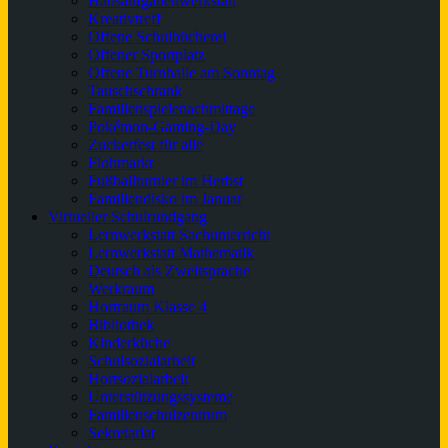
Hausaufgabenwerkstatt
Kreativtreff
Offene Schulbücherei
Offener Sportplatz
Offene Turnhalle am Sonntag
Tauschschrank
Familienspielenachmittage
Pokémon-Gaming-Day
Zuckerfest für alle
Flohmarkt
Fußballturnier im Herbst
Familiendisko im Januar
Virtueller Schulrundgang
Lernwerkstatt Sachunterricht
Lernwerkstatt Mathematik
Deutsch als Zweitsprache
Werkraum
Hortraum Klasse 4
Bibliothek
Kinderküche
Schulsozialarbeit
Hortsozialarbeit
Unterstützungssysteme
Familienschulzentrum
Sekretariat