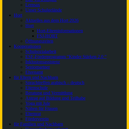
Lernsax
Unser Schulgelände
Hort
Aktuelles aus dem Hort 2026
Hort
Hort-Elterninformationen
FSJ-HORT
Öffnungszeiten
Kooperationen
Schulsozialarbeit
ESF-Förderprogramm “Kinder Stärken 2.0 “
Inklusionsassistenz
Seniorpartner
Ehrenamt
für Eltern und Nachbarn
Sprachtreffen arabisch – deutsch
Elternschule
Beratung und Vermittlung
Antrag auf Bildung und Teilhabe
Yoga mit Jule
Nähen für Frauen
Elternrat
Förderverein
für Familien und Nachbarn