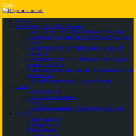
Menü
Primäres
Zum
Startseite
Inhalt
Schulanfänger 26/27 Informationen
Menü
springen
Dokumente für die Schule – Documents for school
Informationen von der Schule / Informations from the
school
Dokumente für den Hort / Documents for the after
school care
Informationen vom Hort / Information from the After-
School Care Center
Anmeldung beim Essensanbieter / Registration with the
Meal Provider
Hilfe und Unterstützung / Help and Support
Lernen
Schülerförderung
Inklusion und Integration
Ganztag
Hausaufgabenwerkstatt für Kinder mit ihren Eltern
Schulleben
Unterrichtszeiten
Schuljahresplan
Schulwegweiser
Das Vorschuljahr