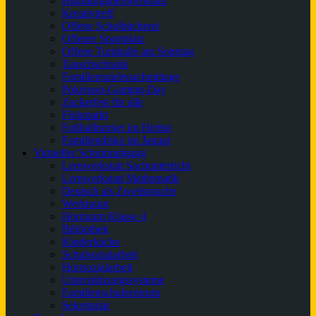
Hausaufgabenwerkstatt
Kreativtreff
Offene Schulbücherei
Offener Sportplatz
Offene Turnhalle am Sonntag
Tauschschrank
Familienspielenachmittage
Pokémon-Gaming-Day
Zuckerfest für alle
Flohmarkt
Fußballturnier im Herbst
Familiendisko im Januar
Virtueller Schulrundgang
Lernwerkstatt Sachunterricht
Lernwerkstatt Mathematik
Deutsch als Zweitsprache
Werkraum
Hortraum Klasse 4
Bibliothek
Kinderküche
Schulsozialarbeit
Hortsozialarbeit
Unterstützungssysteme
Familienschulzentrum
Sekretariat