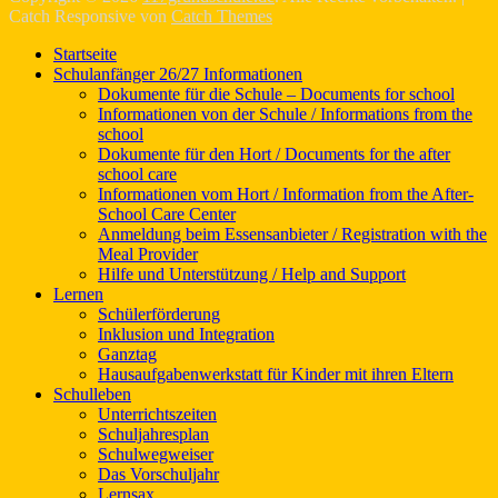
Catch Responsive von
Catch Themes
Nach
Startseite
oben
Schulanfänger 26/27 Informationen
scrollen
Dokumente für die Schule – Documents for school
Informationen von der Schule / Informations from the
school
Dokumente für den Hort / Documents for the after
school care
Informationen vom Hort / Information from the After-
School Care Center
Anmeldung beim Essensanbieter / Registration with the
Meal Provider
Hilfe und Unterstützung / Help and Support
Lernen
Schülerförderung
Inklusion und Integration
Ganztag
Hausaufgabenwerkstatt für Kinder mit ihren Eltern
Schulleben
Unterrichtszeiten
Schuljahresplan
Schulwegweiser
Das Vorschuljahr
Lernsax