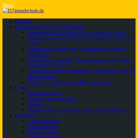
Menü
Primäres
Zum
Startseite
Inhalt
Schulanfänger 26/27 Informationen
Menü
springen
Dokumente für die Schule – Documents for school
Informationen von der Schule / Informations from the
school
Dokumente für den Hort / Documents for the after
school care
Informationen vom Hort / Information from the After-
School Care Center
Anmeldung beim Essensanbieter / Registration with the
Meal Provider
Hilfe und Unterstützung / Help and Support
Lernen
Schülerförderung
Inklusion und Integration
Ganztag
Hausaufgabenwerkstatt für Kinder mit ihren Eltern
Schulleben
Unterrichtszeiten
Schuljahresplan
Schulwegweiser
Das Vorschuljahr