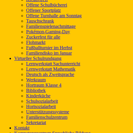
Offene Schulbücherei
Offener Sportplatz
Offene Turnhalle am Sonntag
Tauschschrank
Familienspielenachmittage
Pokémon-Gaming-Day
Zuckerfest für alle
Flohmarkt
Fußballturnier im Herbst
Familiendisko im Januar
Virtueller Schulrundgang
Lernwerkstatt Sachunterricht
Lernwerkstatt Mathematik
Deutsch als Zweitsprache
Werkraum
Hortraum Klasse 4
Bibliothek
Kinderküche
Schulsozialarbeit
Hortsozialarbeit
Unterstützungssysteme
Familienschulzentrum
Sekretariat
Kontakt