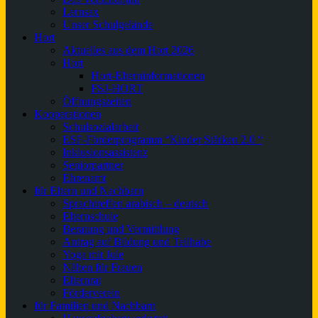
Lernsax
Unser Schulgelände
Hort
Aktuelles aus dem Hort 2026
Hort
Hort-Elterninformationen
FSJ-HORT
Öffnungszeiten
Kooperationen
Schulsozialarbeit
ESF-Förderprogramm “Kinder Stärken 2.0 “
Inklusionsassistenz
Seniorpartner
Ehrenamt
für Eltern und Nachbarn
Sprachtreffen arabisch – deutsch
Elternschule
Beratung und Vermittlung
Antrag auf Bildung und Teilhabe
Yoga mit Jule
Nähen für Frauen
Elternrat
Förderverein
für Familien und Nachbarn