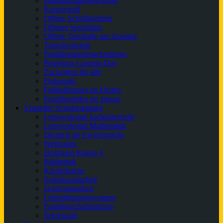
Hausaufgabenwerkstatt
Kreativtreff
Offene Schulbücherei
Offener Sportplatz
Offene Turnhalle am Sonntag
Tauschschrank
Familienspielenachmittage
Pokémon-Gaming-Day
Zuckerfest für alle
Flohmarkt
Fußballturnier im Herbst
Familiendisko im Januar
Virtueller Schulrundgang
Lernwerkstatt Sachunterricht
Lernwerkstatt Mathematik
Deutsch als Zweitsprache
Werkraum
Hortraum Klasse 4
Bibliothek
Kinderküche
Schulsozialarbeit
Hortsozialarbeit
Unterstützungssysteme
Familienschulzentrum
Sekretariat