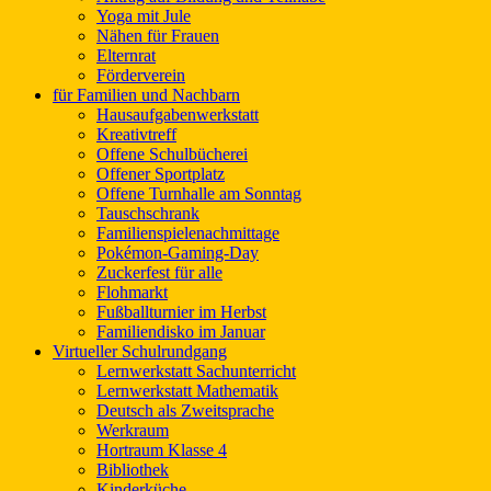
Yoga mit Jule
Nähen für Frauen
Elternrat
Förderverein
für Familien und Nachbarn
Hausaufgabenwerkstatt
Kreativtreff
Offene Schulbücherei
Offener Sportplatz
Offene Turnhalle am Sonntag
Tauschschrank
Familienspielenachmittage
Pokémon-Gaming-Day
Zuckerfest für alle
Flohmarkt
Fußballturnier im Herbst
Familiendisko im Januar
Virtueller Schulrundgang
Lernwerkstatt Sachunterricht
Lernwerkstatt Mathematik
Deutsch als Zweitsprache
Werkraum
Hortraum Klasse 4
Bibliothek
Kinderküche