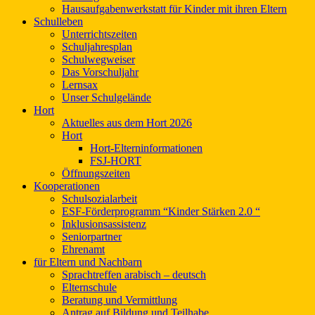
Hausaufgabenwerkstatt für Kinder mit ihren Eltern
Schulleben
Unterrichtszeiten
Schuljahresplan
Schulwegweiser
Das Vorschuljahr
Lernsax
Unser Schulgelände
Hort
Aktuelles aus dem Hort 2026
Hort
Hort-Elterninformationen
FSJ-HORT
Öffnungszeiten
Kooperationen
Schulsozialarbeit
ESF-Förderprogramm “Kinder Stärken 2.0 “
Inklusionsassistenz
Seniorpartner
Ehrenamt
für Eltern und Nachbarn
Sprachtreffen arabisch – deutsch
Elternschule
Beratung und Vermittlung
Antrag auf Bildung und Teilhabe