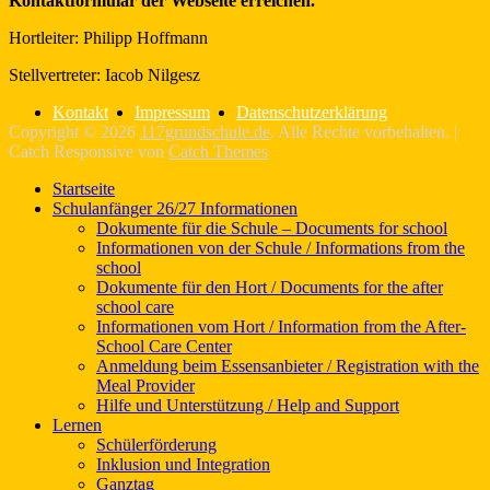
Kontaktformular der Webseite erreichen.
Hortleiter: Philipp Hoffmann
Stellvertreter: Iacob Nilgesz
Kontakt
Impressum
Datenschutzerklärung
Copyright © 2026
117grundschule.de
. Alle Rechte vorbehalten. |
Catch Responsive von
Catch Themes
Nach
Startseite
oben
Schulanfänger 26/27 Informationen
scrollen
Dokumente für die Schule – Documents for school
Informationen von der Schule / Informations from the
school
Dokumente für den Hort / Documents for the after
school care
Informationen vom Hort / Information from the After-
School Care Center
Anmeldung beim Essensanbieter / Registration with the
Meal Provider
Hilfe und Unterstützung / Help and Support
Lernen
Schülerförderung
Inklusion und Integration
Ganztag