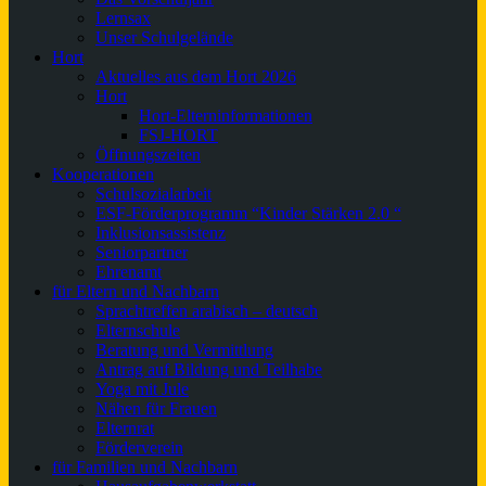
Lernsax
Unser Schulgelände
Hort
Aktuelles aus dem Hort 2026
Hort
Hort-Elterninformationen
FSJ-HORT
Öffnungszeiten
Kooperationen
Schulsozialarbeit
ESF-Förderprogramm “Kinder Stärken 2.0 “
Inklusionsassistenz
Seniorpartner
Ehrenamt
für Eltern und Nachbarn
Sprachtreffen arabisch – deutsch
Elternschule
Beratung und Vermittlung
Antrag auf Bildung und Teilhabe
Yoga mit Jule
Nähen für Frauen
Elternrat
Förderverein
für Familien und Nachbarn