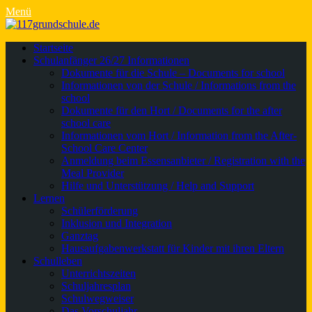
Menü
Primäres
Zum
Startseite
Inhalt
Schulanfänger 26/27 Informationen
Menü
springen
Dokumente für die Schule – Documents for school
Informationen von der Schule / Informations from the
school
Dokumente für den Hort / Documents for the after
school care
Informationen vom Hort / Information from the After-
School Care Center
Anmeldung beim Essensanbieter / Registration with the
Meal Provider
Hilfe und Unterstützung / Help and Support
Lernen
Schülerförderung
Inklusion und Integration
Ganztag
Hausaufgabenwerkstatt für Kinder mit ihren Eltern
Schulleben
Unterrichtszeiten
Schuljahresplan
Schulwegweiser
Das Vorschuljahr