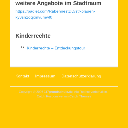
weitere Angebote im Stadtraum
https://padlet.com/RabennestDD/str-plauen-
ky3sn1dqxmvumwf0
.
Kinderrechte
Kinderrechte – Entdeckungstour
Kontakt
Impressum
Datenschutzerklärung
Copyright © 2026
117grundschule.de
. Alle Rechte vorbehalten. |
Catch Responsive von
Catch Themes