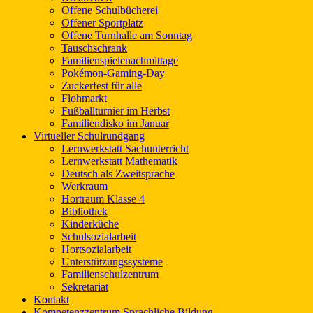
Offene Schulbücherei
Offener Sportplatz
Offene Turnhalle am Sonntag
Tauschschrank
Familienspielenachmittage
Pokémon-Gaming-Day
Zuckerfest für alle
Flohmarkt
Fußballturnier im Herbst
Familiendisko im Januar
Virtueller Schulrundgang
Lernwerkstatt Sachunterricht
Lernwerkstatt Mathematik
Deutsch als Zweitsprache
Werkraum
Hortraum Klasse 4
Bibliothek
Kinderküche
Schulsozialarbeit
Hortsozialarbeit
Unterstützungssysteme
Familienschulzentrum
Sekretariat
Kontakt
Kompetenzzentrum Sprachliche Bildung