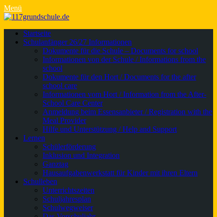
Menü
Primäres
Zum
Startseite
Inhalt
Schulanfänger 26/27 Informationen
Menü
springen
Dokumente für die Schule – Documents for school
Informationen von der Schule / Informations from the
school
Dokumente für den Hort / Documents for the after
school care
Informationen vom Hort / Information from the After-
School Care Center
Anmeldung beim Essensanbieter / Registration with the
Meal Provider
Hilfe und Unterstützung / Help and Support
Lernen
Schülerförderung
Inklusion und Integration
Ganztag
Hausaufgabenwerkstatt für Kinder mit ihren Eltern
Schulleben
Unterrichtszeiten
Schuljahresplan
Schulwegweiser
Das Vorschuljahr