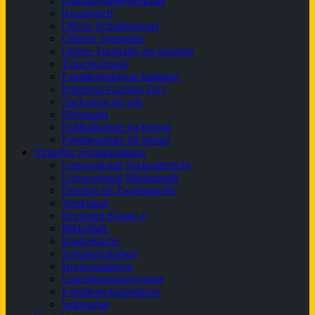
Hausaufgabenwerkstatt
Kreativtreff
Offene Schulbücherei
Offener Sportplatz
Offene Turnhalle am Sonntag
Tauschschrank
Familienspielenachmittage
Pokémon-Gaming-Day
Zuckerfest für alle
Flohmarkt
Fußballturnier im Herbst
Familiendisko im Januar
Virtueller Schulrundgang
Lernwerkstatt Sachunterricht
Lernwerkstatt Mathematik
Deutsch als Zweitsprache
Werkraum
Hortraum Klasse 4
Bibliothek
Kinderküche
Schulsozialarbeit
Hortsozialarbeit
Unterstützungssysteme
Familienschulzentrum
Sekretariat