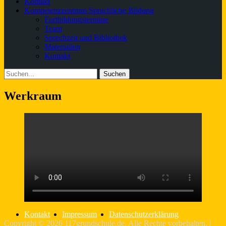
Kontakt
Kompetenzzentrum Sprachliche Bildung
Fortbildungstermine
Team
Sprechzeit und Bibliothek
Materialien
Kontakt
Suchen
Suche
nach:
Werkraum
Kontakt
Impressum
Datenschutzerklärung
Copyright © 2026
117grundschule.de
. Alle Rechte vorbehalten. |