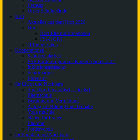
Lernsax
Unser Schulgelände
Hort
Aktuelles aus dem Hort 2026
Hort
Hort-Elterninformationen
FSJ-HORT
Öffnungszeiten
Kooperationen
Schulsozialarbeit
ESF-Förderprogramm “Kinder Stärken 2.0 “
Inklusionsassistenz
Seniorpartner
Ehrenamt
für Eltern und Nachbarn
Sprachtreffen arabisch – deutsch
Elternschule
Beratung und Vermittlung
Antrag auf Bildung und Teilhabe
Yoga mit Jule
Nähen für Frauen
Elternrat
Förderverein
für Familien und Nachbarn