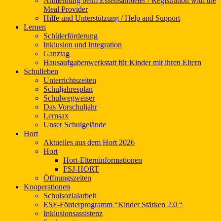
Anmeldung beim Essensanbieter / Registration with the
Meal Provider
Hilfe und Unterstützung / Help and Support
Lernen
Schülerförderung
Inklusion und Integration
Ganztag
Hausaufgabenwerkstatt für Kinder mit ihren Eltern
Schulleben
Unterrichtszeiten
Schuljahresplan
Schulwegweiser
Das Vorschuljahr
Lernsax
Unser Schulgelände
Hort
Aktuelles aus dem Hort 2026
Hort
Hort-Elterninformationen
FSJ-HORT
Öffnungszeiten
Kooperationen
Schulsozialarbeit
ESF-Förderprogramm “Kinder Stärken 2.0 “
Inklusionsassistenz