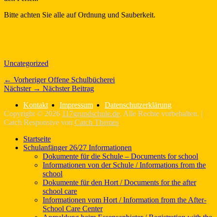
Bitte achten Sie alle auf Ordnung und Sauberkeit.
Kategorien
Uncategorized
Beitragsnavigation
Vorheriger
← Vorheriger
Offene Schulbücherei
Nächster
Beitrag:
Nächster →
Nächster Beitrag
Beitrag:
Kontakt
Impressum
Datenschutzerklärung
Copyright © 2026
117grundschule.de
. Alle Rechte vorbehalten. |
Catch Responsive von
Catch Themes
Nach
Startseite
oben
Schulanfänger 26/27 Informationen
scrollen
Dokumente für die Schule – Documents for school
Informationen von der Schule / Informations from the
school
Dokumente für den Hort / Documents for the after
school care
Informationen vom Hort / Information from the After-
School Care Center