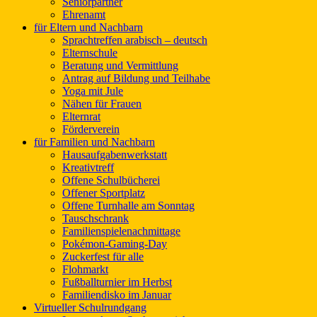
Seniorpartner
Ehrenamt
für Eltern und Nachbarn
Sprachtreffen arabisch – deutsch
Elternschule
Beratung und Vermittlung
Antrag auf Bildung und Teilhabe
Yoga mit Jule
Nähen für Frauen
Elternrat
Förderverein
für Familien und Nachbarn
Hausaufgabenwerkstatt
Kreativtreff
Offene Schulbücherei
Offener Sportplatz
Offene Turnhalle am Sonntag
Tauschschrank
Familienspielenachmittage
Pokémon-Gaming-Day
Zuckerfest für alle
Flohmarkt
Fußballturnier im Herbst
Familiendisko im Januar
Virtueller Schulrundgang