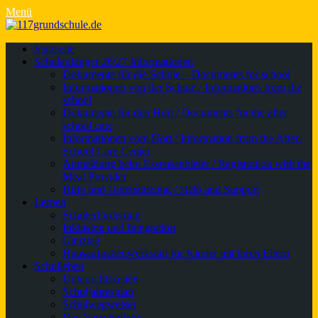
Menü
Primäres
Zum
Startseite
Inhalt
Schulanfänger 26/27 Informationen
Menü
springen
Dokumente für die Schule – Documents for school
Informationen von der Schule / Informations from the
school
Dokumente für den Hort / Documents for the after
school care
Informationen vom Hort / Information from the After-
School Care Center
Anmeldung beim Essensanbieter / Registration with the
Meal Provider
Hilfe und Unterstützung / Help and Support
Lernen
Schülerförderung
Inklusion und Integration
Ganztag
Hausaufgabenwerkstatt für Kinder mit ihren Eltern
Schulleben
Unterrichtszeiten
Schuljahresplan
Schulwegweiser
Das Vorschuljahr