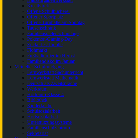
Hausaufgabenwerkstatt
Kreativtreff
Offene Schulbücherei
Offener Sportplatz
Offene Turnhalle am Sonntag
Tauschschrank
Familienspielenachmittage
Pokémon-Gaming-Day
Zuckerfest für alle
Flohmarkt
Fußballturnier im Herbst
Familiendisko im Januar
Virtueller Schulrundgang
Lernwerkstatt Sachunterricht
Lernwerkstatt Mathematik
Deutsch als Zweitsprache
Werkraum
Hortraum Klasse 4
Bibliothek
Kinderküche
Schulsozialarbeit
Hortsozialarbeit
Unterstützungssysteme
Familienschulzentrum
Sekretariat