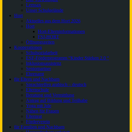
Lernsax
Unser Schulgelände
Hort
Aktuelles aus dem Hort 2026
Hort
Hort-Elterninformationen
FSJ-HORT
Öffnungszeiten
Kooperationen
Schulsozialarbeit
ESF-Förderprogramm “Kinder Stärken 2.0 “
Inklusionsassistenz
Seniorpartner
Ehrenamt
für Eltern und Nachbarn
Sprachtreffen arabisch – deutsch
Elternschule
Beratung und Vermittlung
Antrag auf Bildung und Teilhabe
Yoga mit Jule
Nähen für Frauen
Elternrat
Förderverein
für Familien und Nachbarn