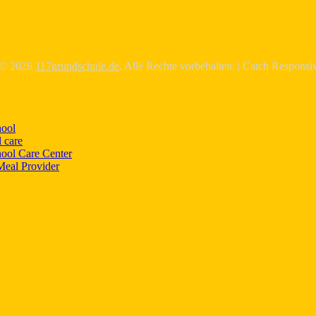
 © 2026
117grundschule.de
. Alle Rechte vorbehalten. | Catch Respons
hool
 care
hool Care Center
Meal Provider