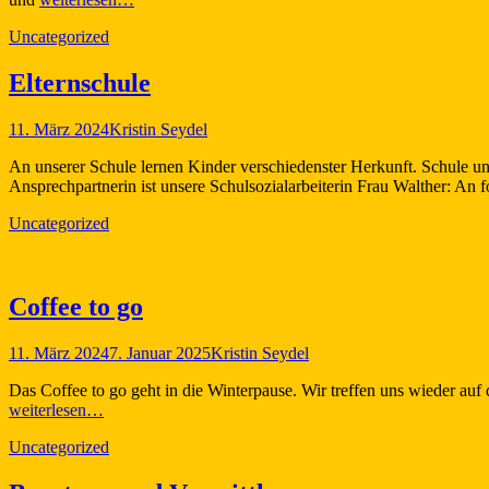
Kategorien
Uncategorized
Elternschule
Veröffentlicht
Autor
11. März 2024
Kristin Seydel
am
An unserer Schule lernen Kinder verschiedenster Herkunft. Schule un
Ansprechpartnerin ist unsere Schulsozialarbeiterin Frau Walther: An
Kategorien
Uncategorized
Coffee to go
Veröffentlicht
Autor
11. März 2024
7. Januar 2025
Kristin Seydel
am
Das Coffee to go geht in die Winterpause. Wir treffen uns wieder auf
weiterlesen…
Kategorien
Uncategorized