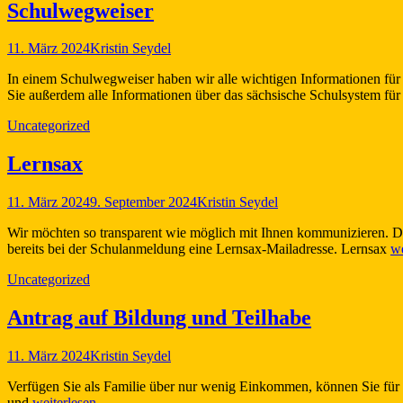
Schulwegweiser
Veröffentlicht
Autor
11. März 2024
Kristin Seydel
am
In einem Schulwegweiser haben wir alle wichtigen Informationen fü
Sie außerdem alle Informationen über das sächsische Schulsystem für
Kategorien
Uncategorized
Lernsax
Veröffentlicht
Autor
11. März 2024
9. September 2024
Kristin Seydel
am
Wir möchten so transparent wie möglich mit Ihnen kommunizieren. Dami
bereits bei der Schulanmeldung eine Lernsax-Mailadresse. Lernsax
w
Kategorien
Uncategorized
Antrag auf Bildung und Teilhabe
Veröffentlicht
Autor
11. März 2024
Kristin Seydel
am
Verfügen Sie als Familie über nur wenig Einkommen, können Sie für 
und
weiterlesen…