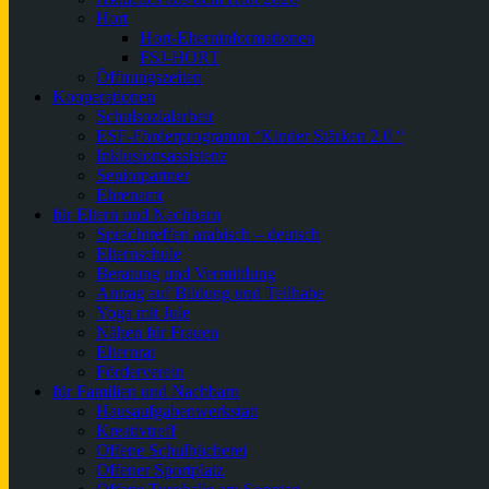
Hort
Hort-Elterninformationen
FSJ-HORT
Öffnungszeiten
Kooperationen
Schulsozialarbeit
ESF-Förderprogramm “Kinder Stärken 2.0 “
Inklusionsassistenz
Seniorpartner
Ehrenamt
für Eltern und Nachbarn
Sprachtreffen arabisch – deutsch
Elternschule
Beratung und Vermittlung
Antrag auf Bildung und Teilhabe
Yoga mit Jule
Nähen für Frauen
Elternrat
Förderverein
für Familien und Nachbarn
Hausaufgabenwerkstatt
Kreativtreff
Offene Schulbücherei
Offener Sportplatz