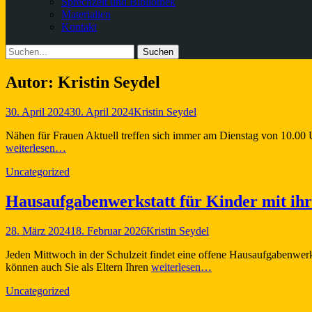
Sprechzeit und Bibliothek
Materialien
Kontakt
Suchen
Suche
nach:
Autor:
Kristin Seydel
Veröffentlicht
Autor
30. April 2024
30. April 2024
Kristin Seydel
am
Nähen für Frauen Aktuell treffen sich immer am Dienstag von 10.00 U
weiterlesen…
Kategorien
Uncategorized
Hausaufgabenwerkstatt für Kinder mit ihr
Veröffentlicht
Autor
28. März 2024
18. Februar 2026
Kristin Seydel
am
Jeden Mittwoch in der Schulzeit findet eine offene Hausaufgabenwer
können auch Sie als Eltern Ihren
weiterlesen…
Kategorien
Uncategorized