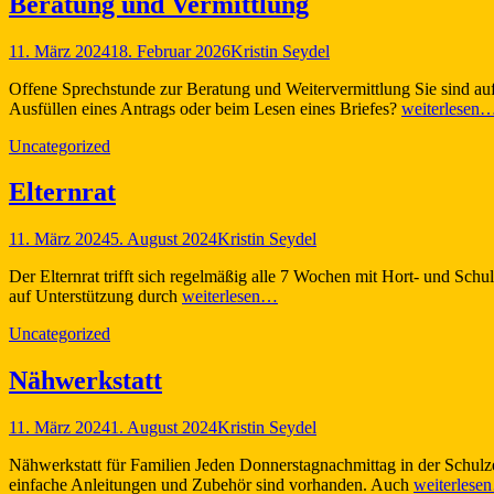
Beratung und Vermittlung
Veröffentlicht
Autor
11. März 2024
18. Februar 2026
Kristin Seydel
am
Offene Sprechstunde zur Beratung und Weitervermittlung Sie sind auf
Ausfüllen eines Antrags oder beim Lesen eines Briefes?
weiterlesen
Kategorien
Uncategorized
Elternrat
Veröffentlicht
Autor
11. März 2024
5. August 2024
Kristin Seydel
am
Der Elternrat trifft sich regelmäßig alle 7 Wochen mit Hort- und Schu
auf Unterstützung durch
weiterlesen…
Kategorien
Uncategorized
Nähwerkstatt
Veröffentlicht
Autor
11. März 2024
1. August 2024
Kristin Seydel
am
Nähwerkstatt für Familien Jeden Donnerstagnachmittag in der Schulz
einfache Anleitungen und Zubehör sind vorhanden. Auch
weiterlese