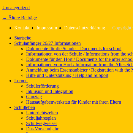
Kategorien
Uncategorized
Beitragsnavigation
←
Ältere Beiträge
Kontakt
Impressum
Datenschutzerklärung
Copyright
Nach
Startseite
oben
Schulanfänger 26/27 Informationen
scrollen
Dokumente für die Schule – Documents for school
Informationen von der Schule / Informations from the sc
Dokumente für den Hort / Documents for the after school
Informationen vom Hort / Information from the After-Sc
Anmeldung beim Essensanbieter / Registration with the 
Hilfe und Unterstützung / Help and Support
Lernen
Schülerförderung
Inklusion und Integration
Ganztag
Hausaufgabenwerkstatt für Kinder mit ihren Eltern
Schulleben
Unterrichtszeiten
Schuljahresplan
Schulwegweiser
Das Vorschuljahr