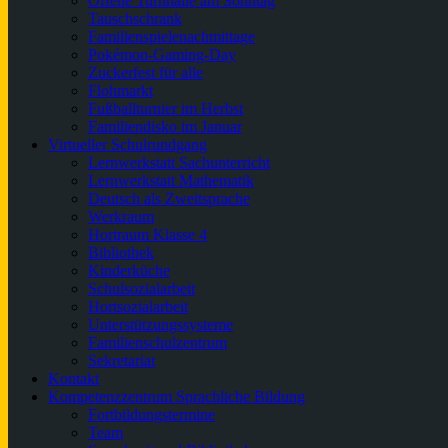
Offene Turnhalle am Sonntag
Tauschschrank
Familienspielenachmittage
Pokémon-Gaming-Day
Zuckerfest für alle
Flohmarkt
Fußballturnier im Herbst
Familiendisko im Januar
Virtueller Schulrundgang
Lernwerkstatt Sachunterricht
Lernwerkstatt Mathematik
Deutsch als Zweitsprache
Werkraum
Hortraum Klasse 4
Bibliothek
Kinderküche
Schulsozialarbeit
Hortsozialarbeit
Unterstützungssysteme
Familienschulzentrum
Sekretariat
Kontakt
Kompetenzzentrum Sprachliche Bildung
Fortbildungstermine
Team