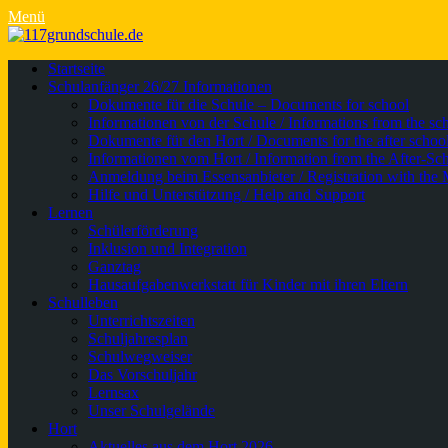
Menü
Primäres
Zum
Startseite
Inhalt
Schulanfänger 26/27 Informationen
Menü
springen
Dokumente für die Schule – Documents for school
Informationen von der Schule / Informations from the sc
Dokumente für den Hort / Documents for the after school
Informationen vom Hort / Information from the After-Sc
Anmeldung beim Essensanbieter / Registration with the 
Hilfe und Unterstützung / Help and Support
Lernen
Schülerförderung
Inklusion und Integration
Ganztag
Hausaufgabenwerkstatt für Kinder mit ihren Eltern
Schulleben
Unterrichtszeiten
Schuljahresplan
Schulwegweiser
Das Vorschuljahr
Lernsax
Unser Schulgelände
Hort
Aktuelles aus dem Hort 2026