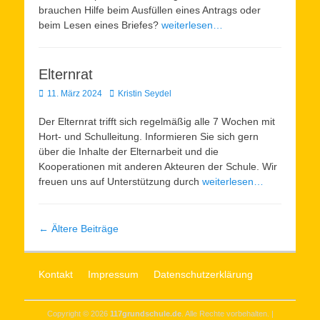
brauchen Hilfe beim Ausfüllen eines Antrags oder
beim Lesen eines Briefes?
weiterlesen…
Elternrat
Veröffentlicht
Autor
11. März 2024
Kristin Seydel
am
Der Elternrat trifft sich regelmäßig alle 7 Wochen mit
Hort- und Schulleitung. Informieren Sie sich gern
über die Inhalte der Elternarbeit und die
Kooperationen mit anderen Akteuren der Schule. Wir
freuen uns auf Unterstützung durch
weiterlesen…
Beitragsnavigation
←
Ältere Beiträge
Kontakt
Impressum
Datenschutzerklärung
Copyright © 2026
117grundschule.de
. Alle Rechte vorbehalten. |