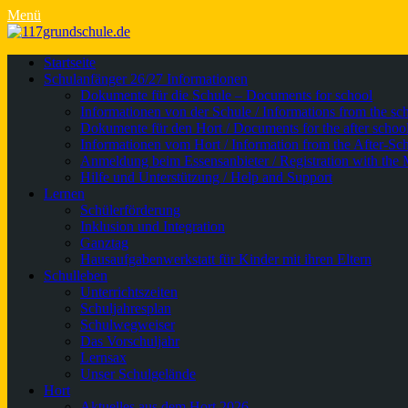
Menü
Primäres
Zum
Startseite
Inhalt
Schulanfänger 26/27 Informationen
Menü
springen
Dokumente für die Schule – Documents for school
Informationen von der Schule / Informations from the sc
Dokumente für den Hort / Documents for the after school
Informationen vom Hort / Information from the After-Sc
Anmeldung beim Essensanbieter / Registration with the 
Hilfe und Unterstützung / Help and Support
Lernen
Schülerförderung
Inklusion und Integration
Ganztag
Hausaufgabenwerkstatt für Kinder mit ihren Eltern
Schulleben
Unterrichtszeiten
Schuljahresplan
Schulwegweiser
Das Vorschuljahr
Lernsax
Unser Schulgelände
Hort
Aktuelles aus dem Hort 2026