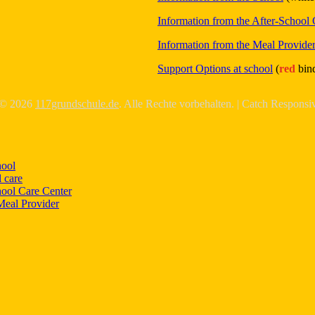
Information from the After-School 
Information from the Meal Provide
Support Options at school
(
red
bind
 © 2026
117grundschule.de
. Alle Rechte vorbehalten. | Catch Respons
hool
 care
hool Care Center
Meal Provider