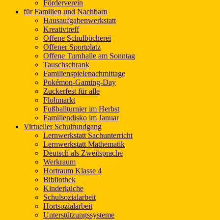
Förderverein
für Familien und Nachbarn
Hausaufgabenwerkstatt
Kreativtreff
Offene Schulbücherei
Offener Sportplatz
Offene Turnhalle am Sonntag
Tauschschrank
Familienspielenachmittage
Pokémon-Gaming-Day
Zuckerfest für alle
Flohmarkt
Fußballturnier im Herbst
Familiendisko im Januar
Virtueller Schulrundgang
Lernwerkstatt Sachunterricht
Lernwerkstatt Mathematik
Deutsch als Zweitsprache
Werkraum
Hortraum Klasse 4
Bibliothek
Kinderküche
Schulsozialarbeit
Hortsozialarbeit
Unterstützungssysteme