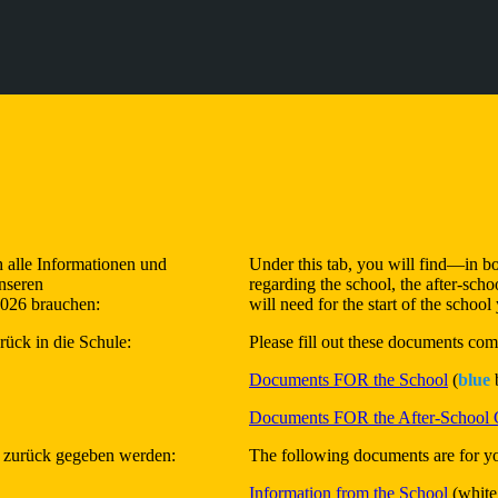
 alle Informationen und
Under this tab, you will find—in 
nseren
regarding the school, the after-sch
2026 brauchen:
will need for the start of the schoo
rück in die Schule:
Please fill out these documents com
Documents FOR the School
(
blue
Documents FOR the After-School 
t zurück gegeben werden:
The following documents are for yo
Information from the School
(white 