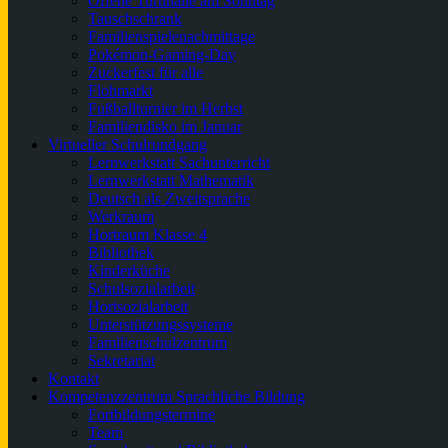
Offene Turnhalle am Sonntag
Tauschschrank
Familienspielenachmittage
Pokémon-Gaming-Day
Zuckerfest für alle
Flohmarkt
Fußballturnier im Herbst
Familiendisko im Januar
Virtueller Schulrundgang
Lernwerkstatt Sachunterricht
Lernwerkstatt Mathematik
Deutsch als Zweitsprache
Werkraum
Hortraum Klasse 4
Bibliothek
Kinderküche
Schulsozialarbeit
Hortsozialarbeit
Unterstützungssysteme
Familienschulzentrum
Sekretariat
Kontakt
Kompetenzzentrum Sprachliche Bildung
Fortbildungstermine
Team