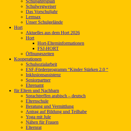
Schuljahresplan
Schulwegweiser
Das Vorschuljahr
Lernsax
Unser Schulgelände
Hort
Aktuelles aus dem Hort 2026
Hort
Hort-Elterninformationen
FSJ-HORT
Öffnungszeiten
Kooperationen
Schulsozialarbeit
ESF-Förderprogramm “Kinder Stärken 2.0 “
Inklusionsassistenz
Seniorpartner
Ehrenamt
für Eltern und Nachbarn
Sprachtreffen arabisch – deutsch
Elternschule
Beratung und Vermittlung
Antrag auf Bildung und Teilhabe
Yoga mit Jule
Nähen für Frauen
Elternrat