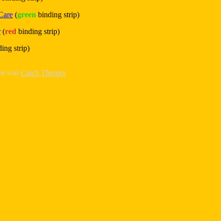
Care
(
green
binding strip)
r
(
red
binding strip)
ing strip)
ive von
Catch Themes