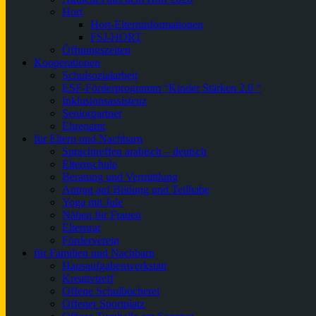
Hort
Hort-Elterninformationen
FSJ-HORT
Öffnungszeiten
Kooperationen
Schulsozialarbeit
ESF-Förderprogramm “Kinder Stärken 2.0 “
Inklusionsassistenz
Seniorpartner
Ehrenamt
für Eltern und Nachbarn
Sprachtreffen arabisch – deutsch
Elternschule
Beratung und Vermittlung
Antrag auf Bildung und Teilhabe
Yoga mit Jule
Nähen für Frauen
Elternrat
Förderverein
für Familien und Nachbarn
Hausaufgabenwerkstatt
Kreativtreff
Offene Schulbücherei
Offener Sportplatz