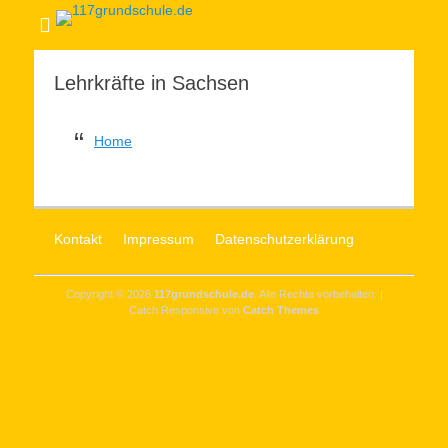
Lehrkräfte in Sachsen
Home
Kontakt
Impressum
Datenschutzerklärung
Copyright © 2026
117grundschule.de
. Alle Rechte vorbehalten. |
Catch Responsive von
Catch Themes