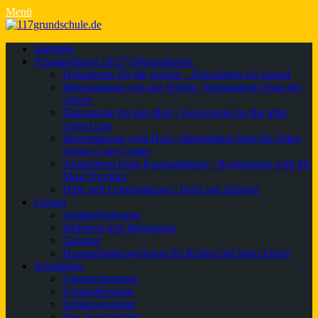
Menü
Primäres
Zum
Startseite
Inhalt
Schulanfänger 26/27 Informationen
Menü
springen
Dokumente für die Schule – Documents for school
Informationen von der Schule / Informations from the
school
Dokumente für den Hort / Documents for the after
school care
Informationen vom Hort / Information from the After-
School Care Center
Anmeldung beim Essensanbieter / Registration with the
Meal Provider
Hilfe und Unterstützung / Help and Support
Lernen
Schülerförderung
Inklusion und Integration
Ganztag
Hausaufgabenwerkstatt für Kinder mit ihren Eltern
Schulleben
Unterrichtszeiten
Schuljahresplan
Schulwegweiser
Das Vorschuljahr