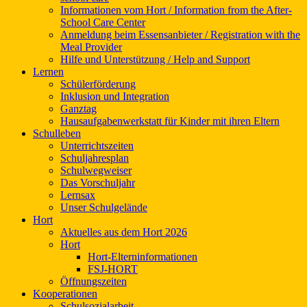
Informationen vom Hort / Information from the After-
School Care Center
Anmeldung beim Essensanbieter / Registration with the
Meal Provider
Hilfe und Unterstützung / Help and Support
Lernen
Schülerförderung
Inklusion und Integration
Ganztag
Hausaufgabenwerkstatt für Kinder mit ihren Eltern
Schulleben
Unterrichtszeiten
Schuljahresplan
Schulwegweiser
Das Vorschuljahr
Lernsax
Unser Schulgelände
Hort
Aktuelles aus dem Hort 2026
Hort
Hort-Elterninformationen
FSJ-HORT
Öffnungszeiten
Kooperationen
Schulsozialarbeit