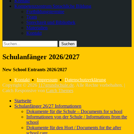
Kontakt
Kompetenzzentrum Sprachliche Bildung
Fortbildungstermine
Team
Sprechzeit und Bibliothek
Materialien
Kontakt
Suchen
Suche
nach:
Schulanfänger 2026/2027
New School Entrants 2026/2027
Kontakt
Impressum
Datenschutzerklärung
Copyright © 2026
117grundschule.de
. Alle Rechte vorbehalten. |
Catch Responsive von
Catch Themes
Nach
Startseite
oben
Schulanfänger 26/27 Informationen
scrollen
Dokumente für die Schule – Documents for school
Informationen von der Schule / Informations from the
school
Dokumente für den Hort / Documents for the after
school care