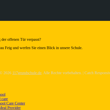
 der offenen Tür verpasst?
Frau Feig und werfen Sie einen Blick in unsere Schule.
 © 2026
117grundschule.de
. Alle Rechte vorbehalten. | Catch Respons
hool
 care
hool Care Center
Meal Provider