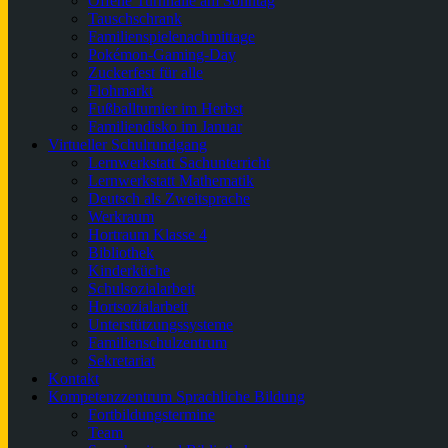
Offene Turnhalle am Sonntag
Tauschschrank
Familienspielenachmittage
Pokémon-Gaming-Day
Zuckerfest für alle
Flohmarkt
Fußballturnier im Herbst
Familiendisko im Januar
Virtueller Schulrundgang
Lernwerkstatt Sachunterricht
Lernwerkstatt Mathematik
Deutsch als Zweitsprache
Werkraum
Hortraum Klasse 4
Bibliothek
Kinderküche
Schulsozialarbeit
Hortsozialarbeit
Unterstützungssysteme
Familienschulzentrum
Sekretariat
Kontakt
Kompetenzzentrum Sprachliche Bildung
Fortbildungstermine
Team