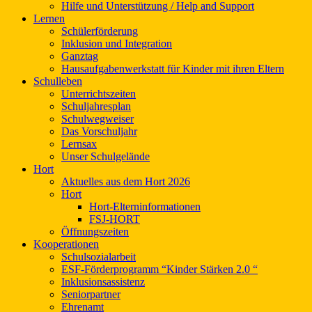
Hilfe und Unterstützung / Help and Support
Lernen
Schülerförderung
Inklusion und Integration
Ganztag
Hausaufgabenwerkstatt für Kinder mit ihren Eltern
Schulleben
Unterrichtszeiten
Schuljahresplan
Schulwegweiser
Das Vorschuljahr
Lernsax
Unser Schulgelände
Hort
Aktuelles aus dem Hort 2026
Hort
Hort-Elterninformationen
FSJ-HORT
Öffnungszeiten
Kooperationen
Schulsozialarbeit
ESF-Förderprogramm “Kinder Stärken 2.0 “
Inklusionsassistenz
Seniorpartner
Ehrenamt