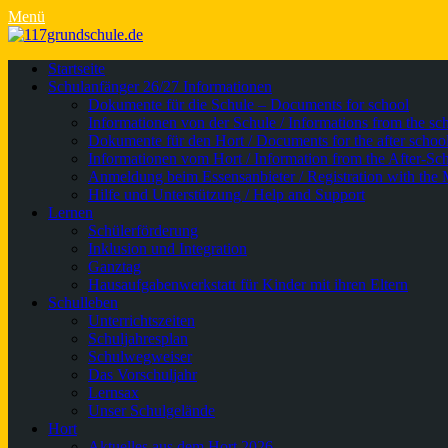
Menü
Primäres
Zum
Startseite
Inhalt
Schulanfänger 26/27 Informationen
Menü
springen
Dokumente für die Schule – Documents for school
Informationen von der Schule / Informations from the sc
Dokumente für den Hort / Documents for the after school
Informationen vom Hort / Information from the After-Sc
Anmeldung beim Essensanbieter / Registration with the 
Hilfe und Unterstützung / Help and Support
Lernen
Schülerförderung
Inklusion und Integration
Ganztag
Hausaufgabenwerkstatt für Kinder mit ihren Eltern
Schulleben
Unterrichtszeiten
Schuljahresplan
Schulwegweiser
Das Vorschuljahr
Lernsax
Unser Schulgelände
Hort
Aktuelles aus dem Hort 2026