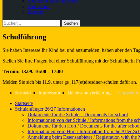
Sprechzeit und Bibliothek
Materialien
Kontakt
Suchen
Suche
nach:
Schulführung
Sie haben Interesse Ihr Kind bei und anzumelden, haben aber den Tag
Stellen Sie Ihre Fragen bei einer Schulführung mit der Schulleiterin 
Termin: 13.09. 16:00 – 17:00
Melden Sie sich bis 11.9. unter gs_117(et)dresdner-schulen dafür an.
Kontakt
Impressum
Datenschutzerklärung
Copyright
Nach
Startseite
oben
Schulanfänger 26/27 Informationen
scrollen
Dokumente für die Schule – Documents for school
Informationen von der Schule / Informations from the sc
Dokumente für den Hort / Documents for the after school
Informationen vom Hort / Information from the After-Sc
Anmeldung beim Essensanbieter / Registration with the 