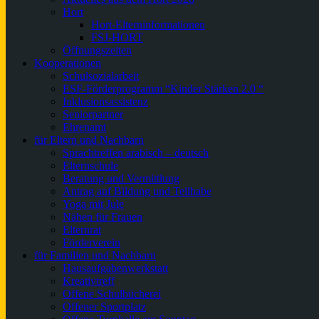
Hort
Hort-Elterninformationen
FSJ-HORT
Öffnungszeiten
Kooperationen
Schulsozialarbeit
ESF-Förderprogramm “Kinder Stärken 2.0 “
Inklusionsassistenz
Seniorpartner
Ehrenamt
für Eltern und Nachbarn
Sprachtreffen arabisch – deutsch
Elternschule
Beratung und Vermittlung
Antrag auf Bildung und Teilhabe
Yoga mit Jule
Nähen für Frauen
Elternrat
Förderverein
für Familien und Nachbarn
Hausaufgabenwerkstatt
Kreativtreff
Offene Schulbücherei
Offener Sportplatz