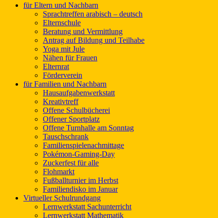
für Eltern und Nachbarn
Sprachtreffen arabisch – deutsch
Elternschule
Beratung und Vermittlung
Antrag auf Bildung und Teilhabe
Yoga mit Jule
Nähen für Frauen
Elternrat
Förderverein
für Familien und Nachbarn
Hausaufgabenwerkstatt
Kreativtreff
Offene Schulbücherei
Offener Sportplatz
Offene Turnhalle am Sonntag
Tauschschrank
Familienspielenachmittage
Pokémon-Gaming-Day
Zuckerfest für alle
Flohmarkt
Fußballturnier im Herbst
Familiendisko im Januar
Virtueller Schulrundgang
Lernwerkstatt Sachunterricht
Lernwerkstatt Mathematik