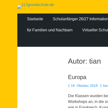
Primäres
Zum
Startseite
Schulanfänger 26/27 Informatio
Inhalt
Menü
springen
für Familien und Nachbarn
Virtueller Sch
Autor:
tian
Europa
Veröffentlicht
Autor
18. Oktober 2018
tia
am
Die Klassen wurden bei
Workshops an, in die si
wie in Frankreich, Kun