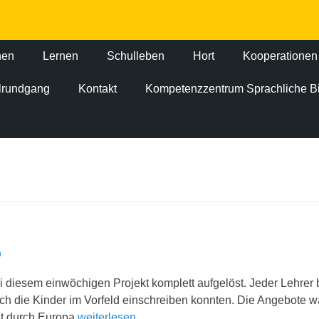
nen
Lernen
Schulleben
Hort
Kooperationen
ulrundgang
Kontakt
Kompetenzzentrum Sprachliche B
n
 diesem einwöchigen Projekt komplett aufgelöst. Jeder Lehrer 
ch die Kinder im Vorfeld einschreiben konnten. Die Angebote wa
st durch Europa
weiterlesen…