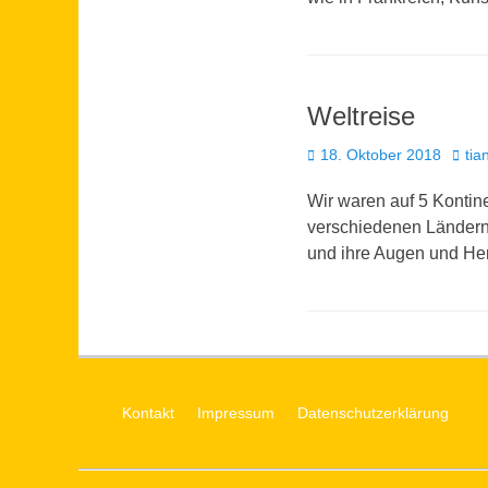
Weltreise
Veröffentlicht
Autor
18. Oktober 2018
tia
am
Wir waren auf 5 Kontine
verschiedenen Ländern 
und ihre Augen und Her
Kontakt
Impressum
Datenschutzerklärung